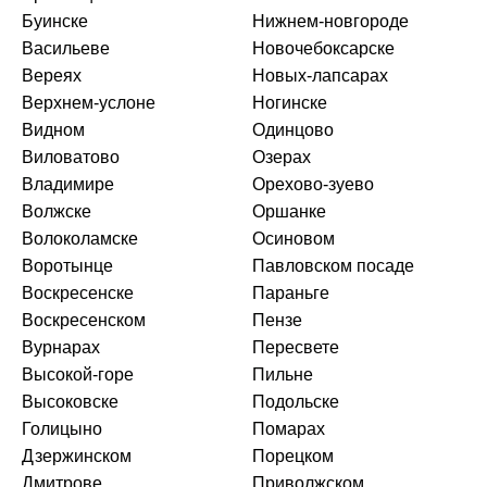
Буинске
Нижнем-новгороде
Васильеве
Новочебоксарске
Вереях
Новых-лапсарах
Верхнем-услоне
Ногинске
Видном
Одинцово
Виловатово
Озерах
Владимире
Орехово-зуево
Волжске
Оршанке
Волоколамске
Осиновом
Воротынце
Павловском посаде
Воскресенске
Параньге
Воскресенском
Пензе
Вурнарах
Пересвете
Высокой-горе
Пильне
Высоковске
Подольске
Голицыно
Помарах
Дзержинском
Порецком
Дмитрове
Приволжском