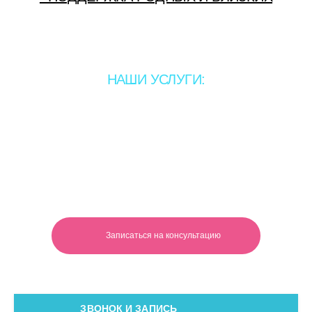
НАШИ УСЛУГИ:
Медицинский центр "Психотерапевтический кабинет"
предлагает избавление от употребления алкоголя,
табакокурения и других психологических зависимостей с
помощью нейролингвистического программирования и
биостимуляции.
Биостимуляция
- это мягкое продуманное воздействие
на нейроны человеческого мозга, которое притупляет
влечение.
Записаться на консультацию
ЭТАПЫ ЛЕЧЕНИЯ
ЗВОНОК И ЗАПИСЬ