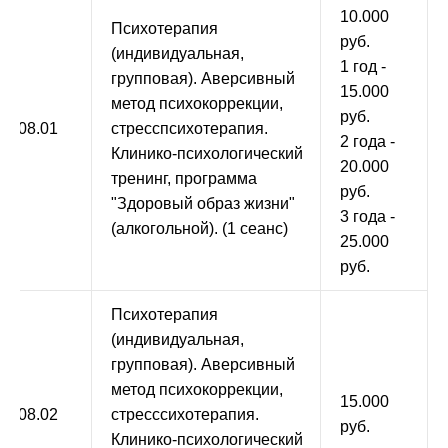
10.000
Психотерапия
руб.
(индивидуальная,
1 год -
групповая). Аверсивный
15.000
метод психокоррекции,
руб.
9.008.01
стресспсихотерапия.
2 года -
Клинико-психологический
20.000
тренинг, программа
руб.
"Здоровый образ жизни"
3 года -
(алкогольной). (1 сеанс)
25.000
руб.
Психотерапия
(индивидуальная,
групповая). Аверсивный
метод психокоррекции,
15.000
9.008.02
стресссихотерапия.
руб.
Клинико-психологический