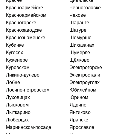
Красне
Цивильске
Красноармейске
Черноголовке
Красноармейском
Чехове
Красногорске
Шаранге
Краснозаводске
Шатуре
Краснознаменске
Шемурше
Кубинке
Шихазанах
Кугесях
Шумерле
Куженере
Щёлково
Куровском
Электрогорске
Ликино-дулево
Электростали
Лобне
Электроуглях
Лосино-петровском
Юбилейном
Луховицах
Юрином
Лысковом
Ядрине
Лыткарино
Янтиково
Люберцах
Яранске
Мариинском-посаде
Ярославле