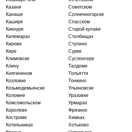
Казани
Советском
Канаше
Солнечногорске
Кашире
Спасском
Кикнуре
Старой купаве
Килемарах
Столбищах
Кирове
Ступино
Кире
Сурке
Климовске
Суслонгере
Клину
Талдоме
Княгинином
Тольятти
Козловке
Тонкино
Козьмодемьянске
Ульяновске
Коломне
Уразовке
Комсомольском
Урмарах
Королеве
Фрязино
Костроме
Химках
Котельниках
Хотьково