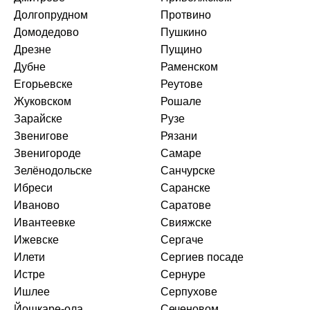
Долгопрудном
Протвино
Домодедово
Пушкино
Дрезне
Пущино
Дубне
Раменском
Егорьевске
Реутове
Жуковском
Рошале
Зарайске
Рузе
Звенигове
Рязани
Звенигороде
Самаре
Зелёнодольске
Санчурске
Ибреси
Саранске
Иваново
Саратове
Ивантеевке
Свияжске
Ижевске
Сергаче
Илети
Сергиев посаде
Истре
Сернуре
Ишлее
Серпухове
Йошкаре-ола
Сеченовом